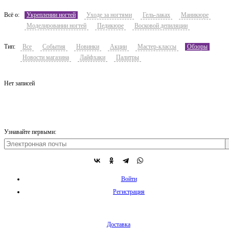
Всё о:
Укреплении ногтей
Уходе за ногтями
Гель-лаках
Маникюре
Моделировании ногтей
Педикюре
Восковой депиляции
Тип:
Все
События
Новинки
Акции
Мастер-классы
Обзоры
Новости магазина
Лайфхаки
Палитры
Нет записей
Узнавайте первыми:
Войти
Регистрация
Доставка