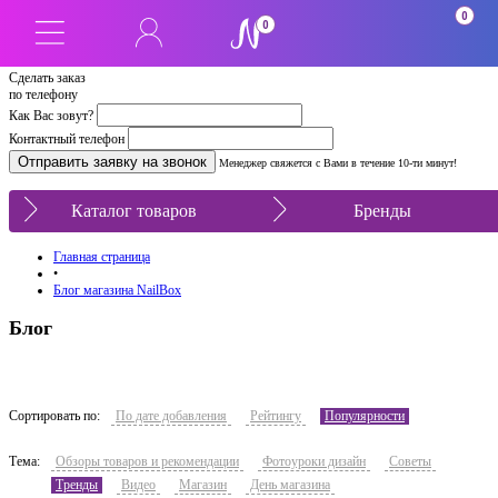
0
0
Сделать заказ
по телефону
Как Вас зовут?
Контактный телефон
Менеджер свяжется с Вами в течение 10-ти минут!
Каталог товаров
Бренды
Главная страница
•
Блог магазина NailBox
Блог
Сортировать по:
По дате добавления
Рейтингу
Популярности
Тема:
Обзоры товаров и рекомендации
Фотоуроки дизайн
Советы
Тренды
Видео
Магазин
День магазина