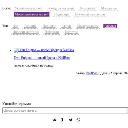
Всё о:
Укреплении ногтей
Уходе за ногтями
Гель-лаках
Маникюре
Моделировании ногтей
Педикюре
Восковой депиляции
Тип:
Все
События
Новинки
Акции
Мастер-классы
Обзоры
Новости магазина
Лайфхаки
Палитры
Гели Enigma — новый бренд в NailBox
гелевая система и не только
Автор:
NailBox
/ Дата: 22 апреля 20
Узнавайте первыми: