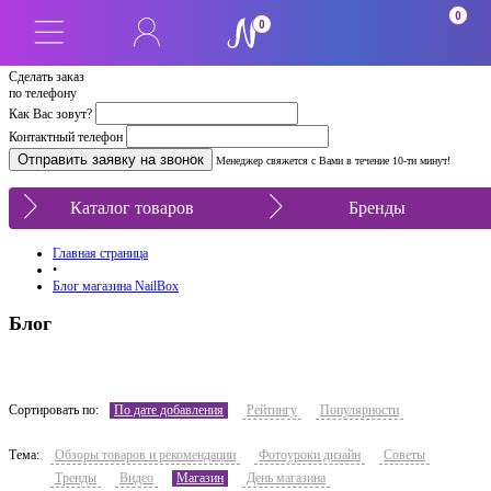
0
0
Сделать заказ
по телефону
Как Вас зовут?
Контактный телефон
Менеджер свяжется с Вами в течение 10-ти минут!
Каталог товаров
Бренды
Главная страница
•
Блог магазина NailBox
Блог
Сортировать по:
По дате добавления
Рейтингу
Популярности
Тема:
Обзоры товаров и рекомендации
Фотоуроки дизайн
Советы
Тренды
Видео
Магазин
День магазина