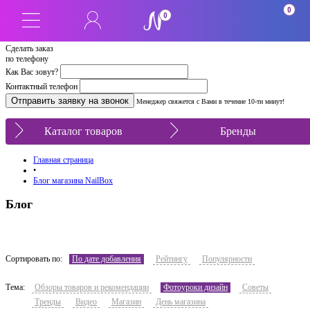
0
0
Сделать заказ
по телефону
Как Вас зовут?
Контактный телефон
Менеджер свяжется с Вами в течение 10-ти минут!
Каталог товаров
Бренды
Главная страница
•
Блог магазина NailBox
Блог
Сортировать по:
По дате добавления
Рейтингу
Популярности
Тема:
Обзоры товаров и рекомендации
Фотоуроки дизайн
Советы
Тренды
Видео
Магазин
День магазина