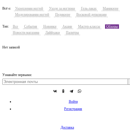
Всё о:
Укреплении ногтей
Уходе за ногтями
Гель-лаках
Маникюре
Моделировании ногтей
Педикюре
Восковой депиляции
Тип:
Все
События
Новинки
Акции
Мастер-классы
Обзоры
Новости магазина
Лайфхаки
Палитры
Нет записей
Узнавайте первыми:
Войти
Регистрация
Доставка