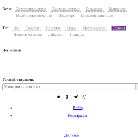
Всё о:
Укреплении ногтей
Уходе за ногтями
Гель-лаках
Маникюре
Моделировании ногтей
Педикюре
Восковой депиляции
Тип:
Все
События
Новинки
Акции
Мастер-классы
Обзоры
Новости магазина
Лайфхаки
Палитры
Нет записей
Узнавайте первыми:
Войти
Регистрация
Доставка