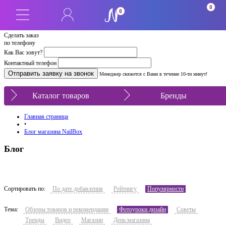
0
0
Сделать заказ
по телефону
Как Вас зовут?
Контактный телефон
Менеджер свяжется с Вами в течение 10-ти минут!
Каталог товаров
Бренды
Главная страница
•
Блог магазина NailBox
Блог
Сортировать по:
По дате добавления
Рейтингу
Популярности
Тема:
Обзоры товаров и рекомендации
Фотоуроки дизайн
Советы
Тренды
Видео
Магазин
День магазина