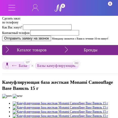
0
0
Сделать заказ
по телефону
Как Вас зовут?
Контактный телефон
Менеджер свяжется с Вами в течение 10-ти минут!
Каталог товаров
Бренды
527
232
×
Базы
Базы камуфлирующие
Камуфлирующая база жесткая Monami Camouflage
Base Ваниль 15 г