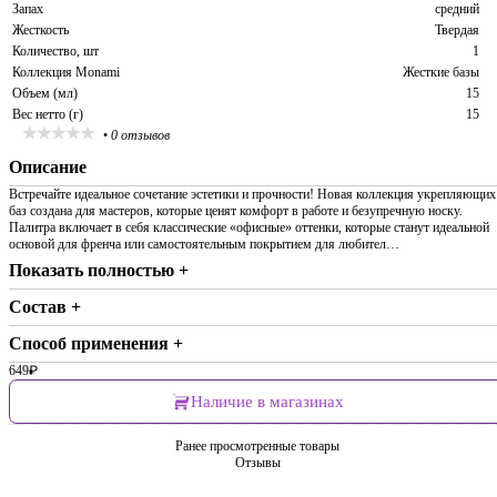
Запах
средний
Жесткость
Твердая
Количество, шт
1
Коллекция Monami
Жесткие базы
Объем (мл)
15
Вес нетто (г)
15
•
0 отзывов
Описание
Встречайте идеальное сочетание эстетики и прочности! Новая коллекция укрепляющих
баз создана для мастеров, которые ценят комфорт в работе и безупречную носку.
Палитра включает в себя классические «офисные» оттенки, которые станут идеальной
основой для френча или самостоятельным покрытием для любител…
Показать полностью +
Состав +
Способ применения +
649
₽
Наличие в магазинах
Ранее просмотренные товары
Отзывы