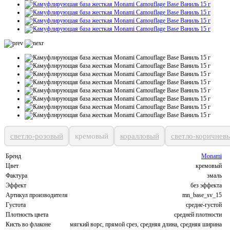
светло-розовый
кремовый
коралловый
светло-коричнев
Бренд
Monami
Цвет
кремовый
Фактура
эмаль
Эффект
без эффекта
Артикул производителя
mn_base_sv_15
Густота
средне-густой
Плотность цвета
средней плотности
Кисть во флаконе
мягкий ворс, прямой срез, средняя длина, средняя ширина