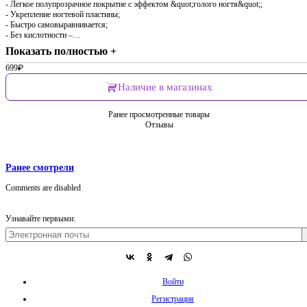
- Легкое полупрозрачное покрытие с эффектом &quot;голого ногтя&quot;;
- Укрепление ногтевой пластины;
- Быстро самовыравнивается;
- Без кислотности –…
Показать полностью +
699
₽
Наличие в магазинах
Ранее просмотренные товары
Отзывы
Ранее смотрели
Comments are disabled
Узнавайте первыми:
Войти
Регистрация