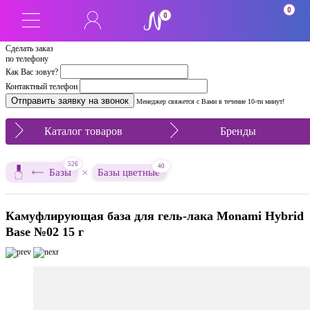
0
0
Сделать заказ
по телефону
Как Вас зовут?
Контактный телефон
Менеджер свяжется с Вами в течение 10-ти минут!
Каталог товаров
Бренды
526
40
×
Базы
Базы цветные
Камуфлирующая база для гель-лака Monami Hybrid
Base №02 15 г