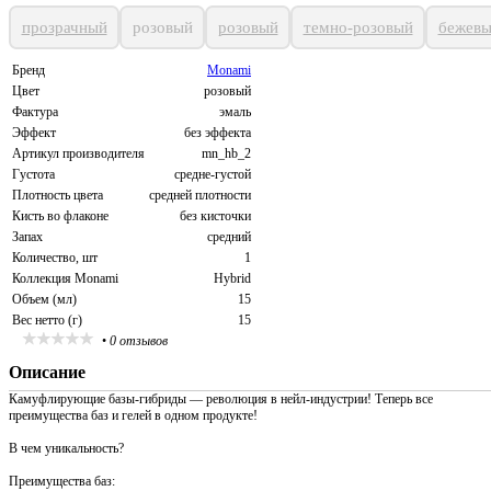
прозрачный
розовый
розовый
темно-розовый
бежев
Бренд
Monami
Цвет
розовый
Фактура
эмаль
Эффект
без эффекта
Артикул производителя
mn_hb_2
Густота
средне-густой
Плотность цвета
средней плотности
Кисть во флаконе
без кисточки
Запах
средний
Количество, шт
1
Коллекция Monami
Hybrid
Объем (мл)
15
Вес нетто (г)
15
•
0 отзывов
Описание
Камуфлирующие базы-гибриды — революция в нейл-индустрии! Теперь все
преимущества баз и гелей в одном продукте!
В чем уникальность?
Преимущества баз: