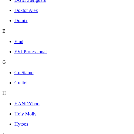
DGM Steriguard
Doktor Alex
Domix
E
Emil
EVI Professional
G
Go Stamp
Grattol
H
HANDYboo
Holy Molly
Hytoos