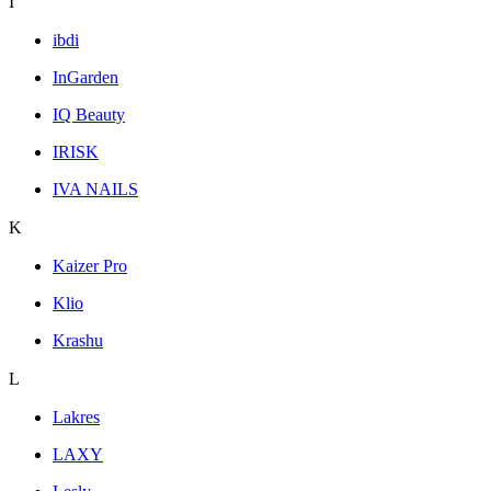
I
ibdi
InGarden
IQ Beauty
IRISK
IVA NAILS
K
Kaizer Pro
Klio
Krashu
L
Lakres
LAXY