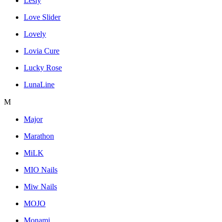
Lesly
Love Slider
Lovely
Lovia Cure
Lucky Rose
LunaLine
M
Major
Marathon
MiLK
MIO Nails
Miw Nails
MOJO
Monami