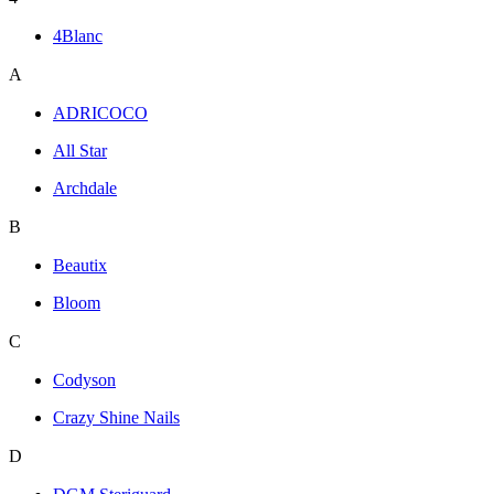
4Blanc
A
ADRICOCO
All Star
Archdale
B
Beautix
Bloom
C
Codyson
Crazy Shine Nails
D