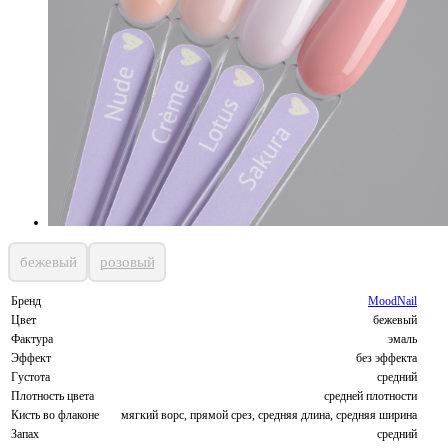
бежевый
розовый
Бренд
MoodNail
Цвет
бежевый
Фактура
эмаль
Эффект
без эффекта
Густота
средний
Плотность цвета
средней плотности
Кисть во флаконе
мягкий ворс, прямой срез, средняя длина, средняя ширина
Запах
средний