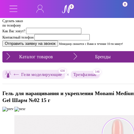
0
0
Сделать заказ
по телефону
Как Вас зовут?
Контактный телефон
Менеджер свяжется с Вами в течение 10-ти минут!
Каталог товаров
Бренды
630
548
×
Гели моделирующие
Трехфазные
Гель для наращивания и укрепления Monami Mediu
Gel Шарм №02 15 г