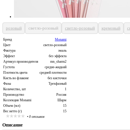
розовый
светло-розовый
светло-розовый
кремовый
с
Бренд
Monami
Цвет
светло-розовый
Фактура
эмаль
Эффект
без эффекта
Артикул производителя
mn_sharm2
Густота
средне-жидкий
Плотность цвета
средней плотности
Кисть во флаконе
без кисточки
Фазы
Трехфазный
Количество, шт
1
Производство
Россия
Коллекция Monami
Шарм
Объем (мл)
15
Вес нетто (г)
15
•
0 отзывов
Описание