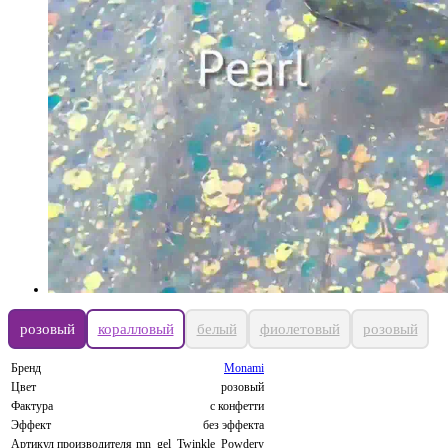
розовый
коралловый
белый
фиолетовый
розовый
Бренд
Monami
Цвет
розовый
Фактура
с конфетти
Эффект
без эффекта
Артикул производителя
mn_gel_Twinkle_Powdery