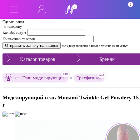
0
0
Сделать заказ
по телефону
Как Вас зовут?
Контактный телефон
Менеджер свяжется с Вами в течение 10-ти минут!
Каталог товаров
Бренды
610
528
×
Гели моделирующие
Трехфазные
Моделирующий гель Monami Twinkle Gel Powdery 15
г