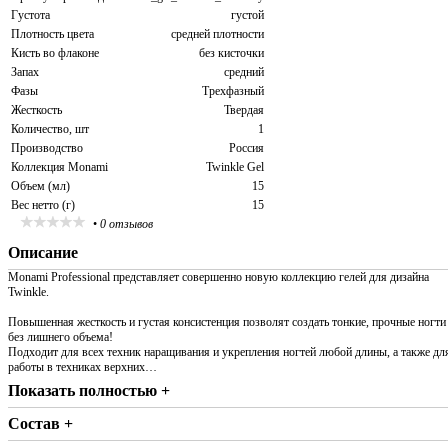
Густота
густой
Плотность цвета
средней плотности
Кисть во флаконе
без кисточки
Запах
средний
Фазы
Трехфазный
Жесткость
Твердая
Количество, шт
1
Производство
Россия
Коллекция Monami
Twinkle Gel
Объем (мл)
15
Вес нетто (г)
15
•
0 отзывов
Описание
Monami Professional представляет совершенно новую коллекцию гелей для дизайна
Twinkle.
Повышенная жесткость и густая консистенция позволят создать тонкие, прочные ногти
без лишнего объема!
Подходит для всех техник наращивания и укрепления ногтей любой длины, а также дл
работы в техниках верхних…
Показать полностью +
Состав +