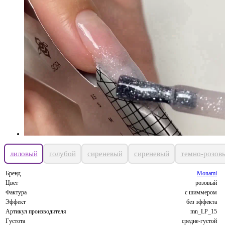
лиловый
голубой
сиреневый
сиреневый
темно-розов
Бренд
Monami
Цвет
розовый
Фактура
с шиммером
Эффект
без эффекта
Артикул производителя
mn_LP_15
Густота
средне-густой