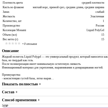
Плотность цвета
средней плотности
Кисть во флаконе
мягкий ворс, прямой срез, средняя длина, средняя ширина
Запах
слабый
Жесткость
Эластичная
Количество, шт
1
Производство
Россия
Коллекция Monami
Liquid PolyGel
Объем (мл)
15
Вес нетто (г)
15
•
0 отзывов
Описание
Жидкий полигель Liquid Polygel — это универсальный продукт, который наносится как
база, но твердый как гель.
После полимеризации имеет минимальную остаточную липкость.
Инновационный материал для укрепления, выравнивания и донаращивания ногтей.
Преимущества:
- консистенция густой базы, легко вырав…
Показать полностью +
Состав +
Способ применения +
569
₽