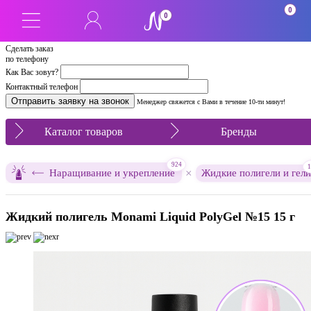
0
0
Сделать заказ
по телефону
Как Вас зовут?
Контактный телефон
Менеджер свяжется с Вами в течение 10-ти минут!
Каталог товаров
Бренды
924
1
×
Наращивание и укрепление
Жидкие полигели и гели
Жидкий полигель Monami Liquid PolyGel №15 15 г