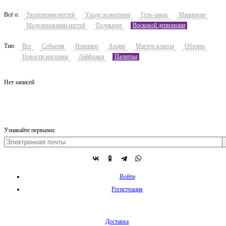
Всё о:
Укреплении ногтей
Уходе за ногтями
Гель-лаках
Маникюре
Моделировании ногтей
Педикюре
Восковой депиляции
Тип:
Все
События
Новинки
Акции
Мастер-классы
Обзоры
Новости магазина
Лайфхаки
Палитры
Нет записей
Узнавайте первыми:
Войти
Регистрация
Доставка