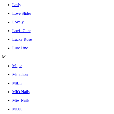
Lesly
Love Slider
Lovely
Lovia Cure
Lucky Rose
LunaLine
M
Major
Marathon
MiLK
MIO Nails
Miw Nails
MOJO