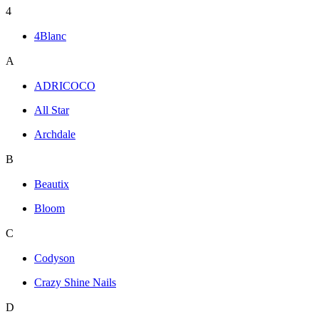
4
4Blanc
A
ADRICOCO
All Star
Archdale
B
Beautix
Bloom
C
Codyson
Crazy Shine Nails
D