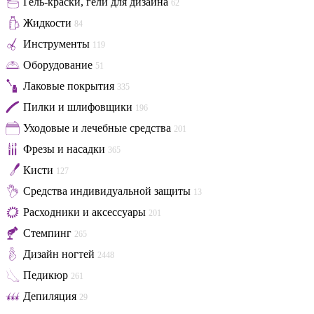
Гель-краски, гели для дизайна
62
Жидкости
84
Инструменты
119
Оборудование
51
Лаковые покрытия
335
Пилки и шлифовщики
196
Уходовые и лечебные средства
201
Фрезы и насадки
365
Кисти
127
Средства индивидуальной защиты
13
Расходники и аксессуары
201
Стемпинг
265
Дизайн ногтей
2448
Педикюр
261
Депиляция
29