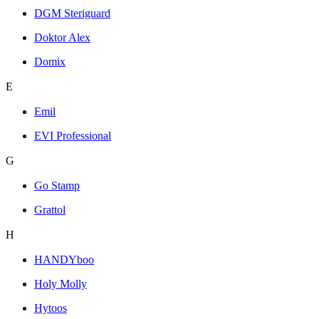
DGM Steriguard
Doktor Alex
Domix
E
Emil
EVI Professional
G
Go Stamp
Grattol
H
HANDYboo
Holy Molly
Hytoos