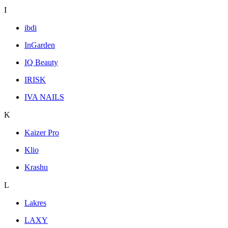
I
ibdi
InGarden
IQ Beauty
IRISK
IVA NAILS
K
Kaizer Pro
Klio
Krashu
L
Lakres
LAXY