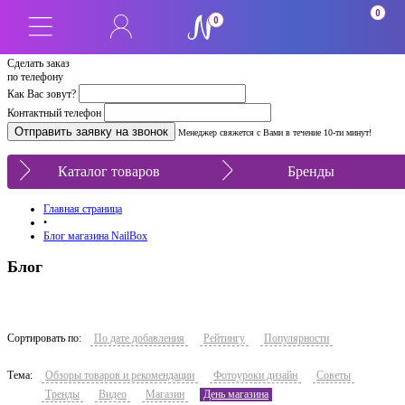
0
0
Сделать заказ
по телефону
Как Вас зовут?
Контактный телефон
Менеджер свяжется с Вами в течение 10-ти минут!
Каталог товаров
Бренды
Главная страница
•
Блог магазина NailBox
Блог
Сортировать по:
По дате добавления
Рейтингу
Популярности
Тема:
Обзоры товаров и рекомендации
Фотоуроки дизайн
Советы
Тренды
Видео
Магазин
День магазина