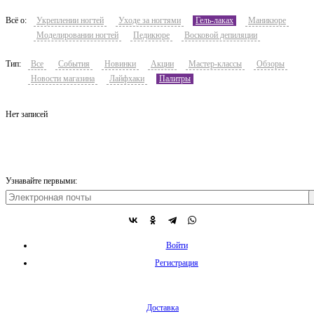
Всё о:
Укреплении ногтей
Уходе за ногтями
Гель-лаках
Маникюре
Моделировании ногтей
Педикюре
Восковой депиляции
Тип:
Все
События
Новинки
Акции
Мастер-классы
Обзоры
Новости магазина
Лайфхаки
Палитры
Нет записей
Узнавайте первыми:
Войти
Регистрация
Доставка