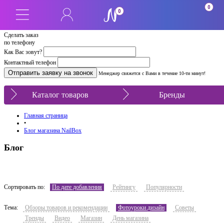
0
0
Сделать заказ
по телефону
Как Вас зовут?
Контактный телефон
Менеджер свяжется с Вами в течение 10-ти минут!
Каталог товаров
Бренды
Главная страница
•
Блог магазина NailBox
Блог
Сортировать по:
По дате добавления
Рейтингу
Популярности
Тема:
Обзоры товаров и рекомендации
Фотоуроки дизайн
Советы
Тренды
Видео
Магазин
День магазина