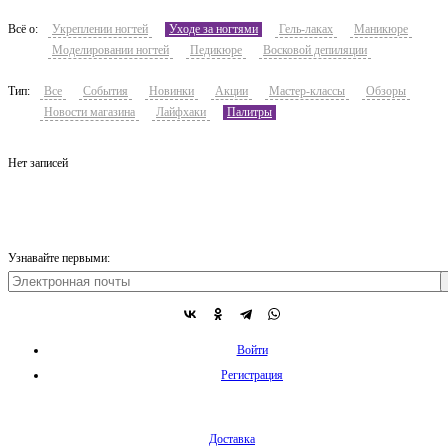
Всё о:
Укреплении ногтей
Уходе за ногтями
Гель-лаках
Маникюре
Моделировании ногтей
Педикюре
Восковой депиляции
Тип:
Все
События
Новинки
Акции
Мастер-классы
Обзоры
Новости магазина
Лайфхаки
Палитры
Нет записей
Узнавайте первыми:
Войти
Регистрация
Доставка