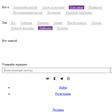
Всё о:
Укреплении ногтей
Уходе за ногтями
Гель-лаках
Маникюре
Моделировании ногтей
Педикюре
Восковой депиляции
Тип:
Все
События
Новинки
Акции
Мастер-классы
Обзоры
Новости магазина
Лайфхаки
Палитры
Нет записей
Узнавайте первыми:
Войти
Регистрация
Доставка