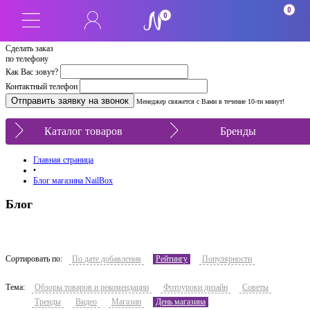
0
0
Сделать заказ
по телефону
Как Вас зовут?
Контактный телефон
Менеджер свяжется с Вами в течение 10-ти минут!
Каталог товаров
Бренды
Главная страница
•
Блог магазина NailBox
Блог
Сортировать по:
По дате добавления
Рейтингу
Популярности
Тема:
Обзоры товаров и рекомендации
Фотоуроки дизайн
Советы
Тренды
Видео
Магазин
День магазина