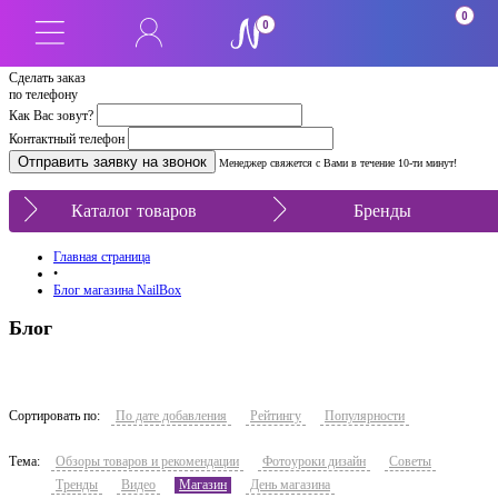
0
0
Сделать заказ
по телефону
Как Вас зовут?
Контактный телефон
Менеджер свяжется с Вами в течение 10-ти минут!
Каталог товаров
Бренды
Главная страница
•
Блог магазина NailBox
Блог
Сортировать по:
По дате добавления
Рейтингу
Популярности
Тема:
Обзоры товаров и рекомендации
Фотоуроки дизайн
Советы
Тренды
Видео
Магазин
День магазина