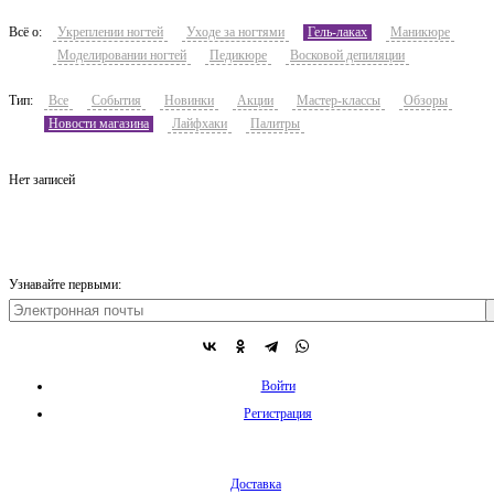
Всё о:
Укреплении ногтей
Уходе за ногтями
Гель-лаках
Маникюре
Моделировании ногтей
Педикюре
Восковой депиляции
Тип:
Все
События
Новинки
Акции
Мастер-классы
Обзоры
Новости магазина
Лайфхаки
Палитры
Нет записей
Узнавайте первыми:
Войти
Регистрация
Доставка