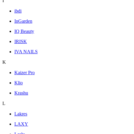
I
ibdi
InGarden
IQ Beauty
IRISK
IVA NAILS
K
Kaizer Pro
Klio
Krashu
L
Lakres
LAXY