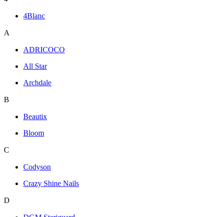
4Blanc
A
ADRICOCO
All Star
Archdale
B
Beautix
Bloom
C
Codyson
Crazy Shine Nails
D