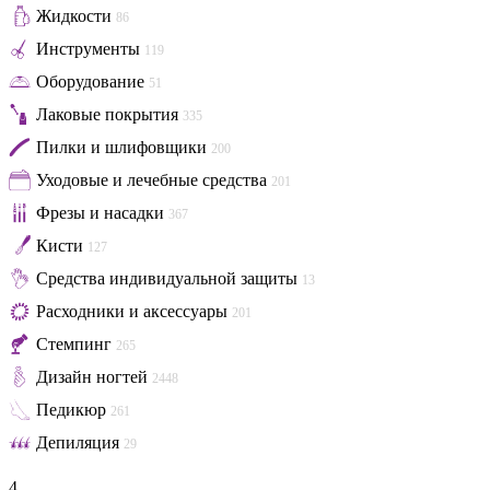
Жидкости
86
Инструменты
119
Оборудование
51
Лаковые покрытия
335
Пилки и шлифовщики
200
Уходовые и лечебные средства
201
Фрезы и насадки
367
Кисти
127
Средства индивидуальной защиты
13
Расходники и аксессуары
201
Стемпинг
265
Дизайн ногтей
2448
Педикюр
261
Депиляция
29
4