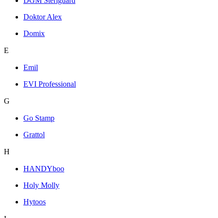
DGM Steriguard
Doktor Alex
Domix
E
Emil
EVI Professional
G
Go Stamp
Grattol
H
HANDYboo
Holy Molly
Hytoos