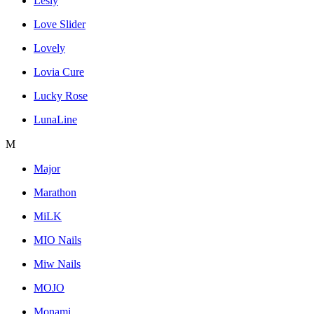
Lesly
Love Slider
Lovely
Lovia Cure
Lucky Rose
LunaLine
M
Major
Marathon
MiLK
MIO Nails
Miw Nails
MOJO
Monami