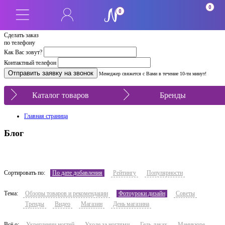
0
0
Сделать заказ
по телефону
Как Вас зовут?
Контактный телефон
Менеджер свяжется с Вами в течение 10-ти минут!
Каталог товаров
Бренды
Главная страница
Блог
Сортировать по:
По дате добавления
Рейтингу
Популярности
Тема:
Обзоры товаров и рекомендации
Фотоуроки дизайн
Советы
Тренды
Видео
Магазин
День магазина
Всё о:
Укреплении ногтей
Уходе за ногтями
Гель-лаках
Маникюре