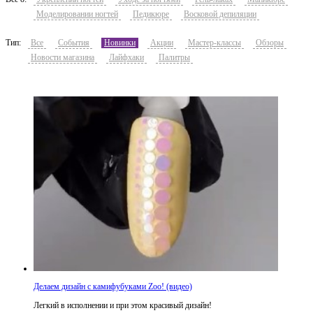
Моделировании ногтей
Педикюре
Восковой депиляции
Тип:
Все
События
Новинки
Акции
Мастер-классы
Обзоры
Новости магазина
Лайфхаки
Палитры
Делаем дизайн с камифубуками Zoo! (видео)
Легкий в исполнении и при этом красивый дизайн!