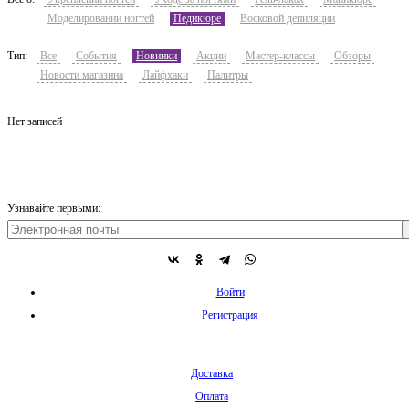
Моделировании ногтей
Педикюре
Восковой депиляции
Тип:
Все
События
Новинки
Акции
Мастер-классы
Обзоры
Новости магазина
Лайфхаки
Палитры
Нет записей
Узнавайте первыми:
Войти
Регистрация
Доставка
Оплата