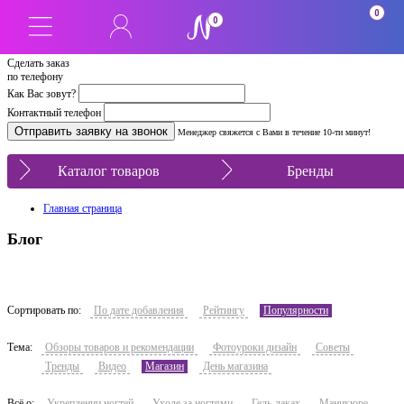
0
0
Сделать заказ
по телефону
Как Вас зовут?
Контактный телефон
Менеджер свяжется с Вами в течение 10-ти минут!
Каталог товаров
Бренды
Главная страница
Блог
Сортировать по:
По дате добавления
Рейтингу
Популярности
Тема:
Обзоры товаров и рекомендации
Фотоуроки дизайн
Советы
Тренды
Видео
Магазин
День магазина
Всё о:
Укреплении ногтей
Уходе за ногтями
Гель-лаках
Маникюре