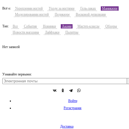
Всё о:
Укреплении ногтей
Уходе за ногтями
Гель-лаках
Маникюре
Моделировании ногтей
Педикюре
Восковой депиляции
Тип:
Все
События
Новинки
Акции
Мастер-классы
Обзоры
Новости магазина
Лайфхаки
Палитры
Нет записей
Узнавайте первыми:
Войти
Регистрация
Доставка