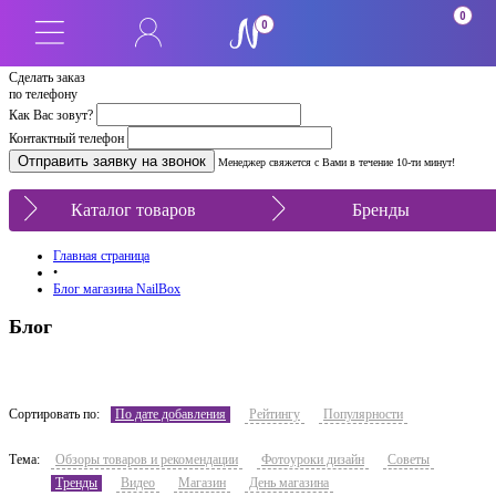
0
0
Сделать заказ
по телефону
Как Вас зовут?
Контактный телефон
Менеджер свяжется с Вами в течение 10-ти минут!
Каталог товаров
Бренды
Главная страница
•
Блог магазина NailBox
Блог
Сортировать по:
По дате добавления
Рейтингу
Популярности
Тема:
Обзоры товаров и рекомендации
Фотоуроки дизайн
Советы
Тренды
Видео
Магазин
День магазина