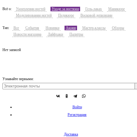
Всё о:
Укреплении ногтей
Уходе за ногтями
Гель-лаках
Маникюре
Моделировании ногтей
Педикюре
Восковой депиляции
Тип:
Все
События
Новинки
Акции
Мастер-классы
Обзоры
Новости магазина
Лайфхаки
Палитры
Нет записей
Узнавайте первыми:
Войти
Регистрация
Доставка