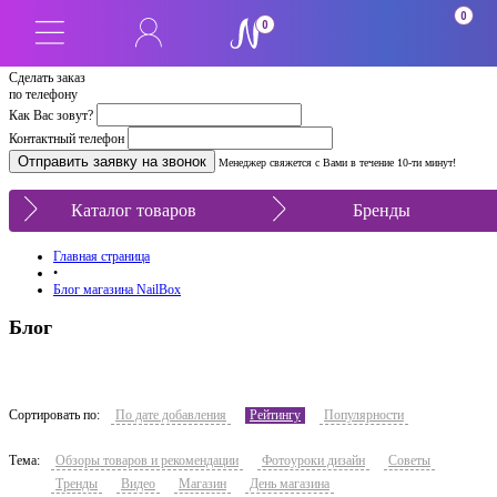
0
0
Сделать заказ
по телефону
Как Вас зовут?
Контактный телефон
Менеджер свяжется с Вами в течение 10-ти минут!
Каталог товаров
Бренды
Главная страница
•
Блог магазина NailBox
Блог
Сортировать по:
По дате добавления
Рейтингу
Популярности
Тема:
Обзоры товаров и рекомендации
Фотоуроки дизайн
Советы
Тренды
Видео
Магазин
День магазина