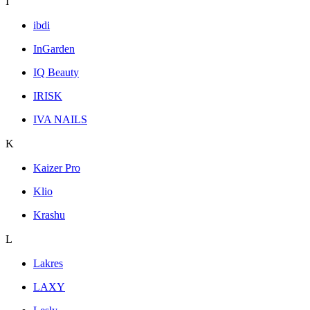
I
ibdi
InGarden
IQ Beauty
IRISK
IVA NAILS
K
Kaizer Pro
Klio
Krashu
L
Lakres
LAXY