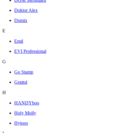
DGM Steriguard
Doktor Alex
Domix
E
Emil
EVI Professional
G
Go Stamp
Grattol
H
HANDYboo
Holy Molly
Hytoos