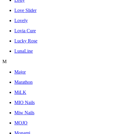
Lesly
Love Slider
Lovely
Lovia Cure
Lucky Rose
LunaLine
M
Major
Marathon
MiLK
MIO Nails
Miw Nails
MOJO
Monami