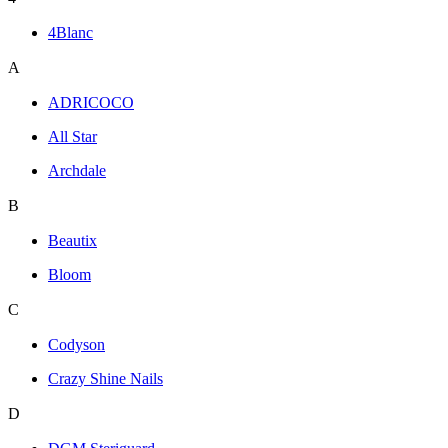
4Blanc
A
ADRICOCO
All Star
Archdale
B
Beautix
Bloom
C
Codyson
Crazy Shine Nails
D