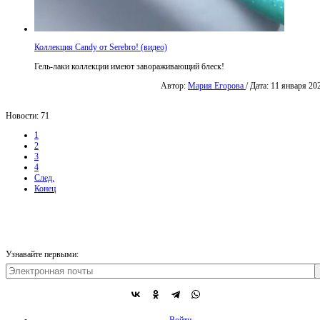
Коллекция Candy от Serebro! (видео)
Гель-лаки коллекции имеют завораживающий блеск!
Автор:
Мария Егорова
/ Дата: 11 января 20
Новости: 71
1
2
3
4
След.
Конец
Узнавайте первыми:
Войти