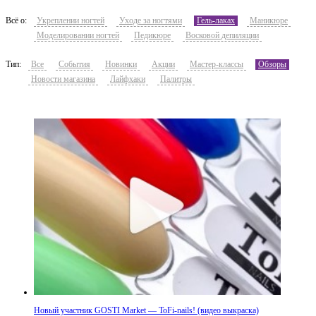
Всё о:
Укреплении ногтей
Уходе за ногтями
Гель-лаках
Маникюре
Моделировании ногтей
Педикюре
Восковой депиляции
Тип:
Все
События
Новинки
Акции
Мастер-классы
Обзоры
Новости магазина
Лайфхаки
Палитры
Новый участник GOSTI Market — ToFi-nails! (видео выкраска)