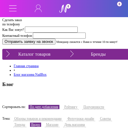
0
0
Сделать заказ
по телефону
Как Вас зовут?
Контактный телефон
Менеджер свяжется с Вами в течение 10-ти минут!
Каталог товаров
Бренды
Главная страница
•
Блог магазина NailBox
Блог
Сортировать по:
По дате добавления
Рейтингу
Популярности
Тема:
Обзоры товаров и рекомендации
Фотоуроки дизайн
Советы
Тренды
Видео
Магазин
День магазина