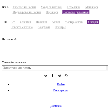
Всё о:
Укреплении ногтей
Уходе за ногтями
Гель-лаках
Маникюре
Моделировании ногтей
Педикюре
Восковой депиляции
Тип:
Все
События
Новинки
Акции
Мастер-классы
Обзоры
Новости магазина
Лайфхаки
Палитры
Нет записей
Узнавайте первыми:
Войти
Регистрация
Доставка