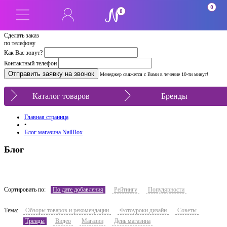
0
0
Сделать заказ
по телефону
Как Вас зовут?
Контактный телефон
Менеджер свяжется с Вами в течение 10-ти минут!
Каталог товаров
Бренды
Главная страница
•
Блог магазина NailBox
Блог
Сортировать по:
По дате добавления
Рейтингу
Популярности
Тема:
Обзоры товаров и рекомендации
Фотоуроки дизайн
Советы
Тренды
Видео
Магазин
День магазина