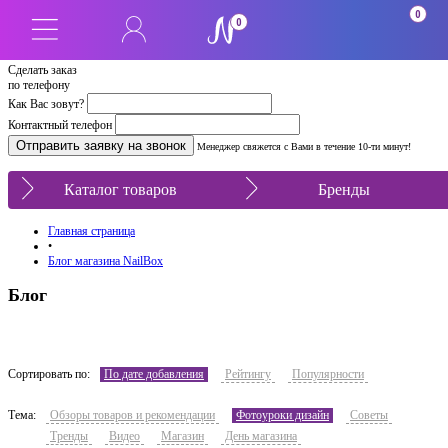
0
0
Сделать заказ
по телефону
Как Вас зовут?
Контактный телефон
Менеджер свяжется с Вами в течение 10-ти минут!
Каталог товаров
Бренды
Главная страница
•
Блог магазина NailBox
Блог
Сортировать по:
По дате добавления
Рейтингу
Популярности
Тема:
Обзоры товаров и рекомендации
Фотоуроки дизайн
Советы
Тренды
Видео
Магазин
День магазина