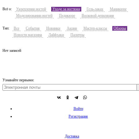
Всё о:
Укреплении ногтей
Уходе за ногтями
Гель-лаках
Маникюре
Моделировании ногтей
Педикюре
Восковой депиляции
Тип:
Все
События
Новинки
Акции
Мастер-классы
Обзоры
Новости магазина
Лайфхаки
Палитры
Нет записей
Узнавайте первыми:
Войти
Регистрация
Доставка