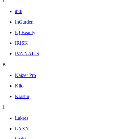
I
ibdi
InGarden
IQ Beauty
IRISK
IVA NAILS
K
Kaizer Pro
Klio
Krashu
L
Lakres
LAXY