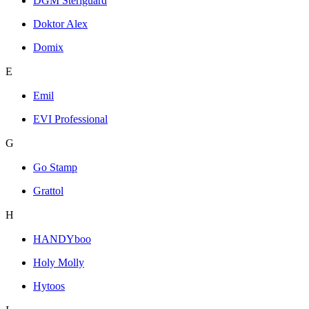
DGM Steriguard
Doktor Alex
Domix
E
Emil
EVI Professional
G
Go Stamp
Grattol
H
HANDYboo
Holy Molly
Hytoos