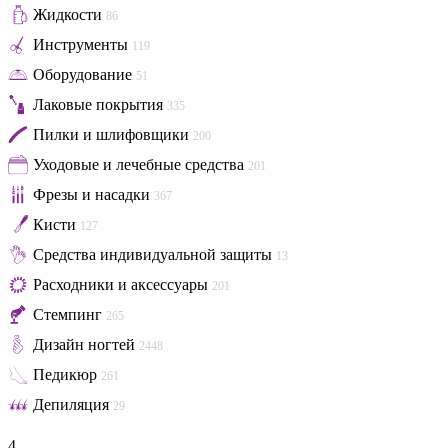
Жидкости
86
Инструменты
119
Оборудование
51
Лаковые покрытия
335
Пилки и шлифовщики
200
Уходовые и лечебные средства
201
Фрезы и насадки
367
Кисти
127
Средства индивидуальной защиты
13
Расходники и аксессуары
201
Стемпинг
265
Дизайн ногтей
2448
Педикюр
261
Депиляция
29
4