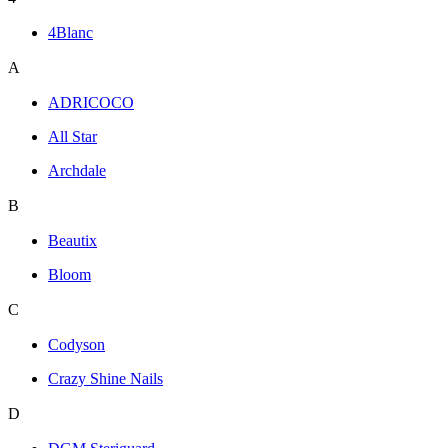
4Blanc
A
ADRICOCO
All Star
Archdale
B
Beautix
Bloom
C
Codyson
Crazy Shine Nails
D