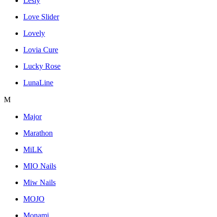
Lesly
Love Slider
Lovely
Lovia Cure
Lucky Rose
LunaLine
M
Major
Marathon
MiLK
MIO Nails
Miw Nails
MOJO
Monami