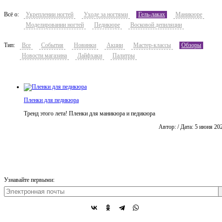
Всё о:
Укреплении ногтей
Уходе за ногтями
Гель-лаках
Маникюре
Моделировании ногтей
Педикюре
Восковой депиляции
Тип:
Все
События
Новинки
Акции
Мастер-классы
Обзоры
Новости магазина
Лайфхаки
Палитры
Пленки для педикюра
Тренд этого лета! Пленки для маникюра и педикюра
Автор: / Дата: 5 июня 20
Узнавайте первыми: