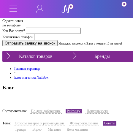
0
0
Сделать заказ
по телефону
Как Вас зовут?
Контактный телефон
Менеджер свяжется с Вами в течение 10-ти минут!
Каталог товаров
Бренды
Главная страница
•
Блог магазина NailBox
Блог
Сортировать по:
По дате добавления
Рейтингу
Популярности
Тема:
Обзоры товаров и рекомендации
Фотоуроки дизайн
Советы
Тренды
Видео
Магазин
День магазина