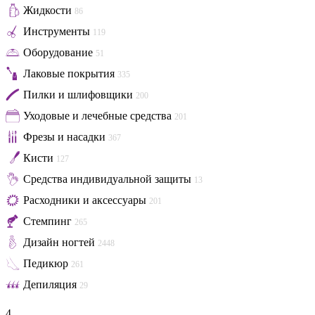
Жидкости
86
Инструменты
119
Оборудование
51
Лаковые покрытия
335
Пилки и шлифовщики
200
Уходовые и лечебные средства
201
Фрезы и насадки
367
Кисти
127
Средства индивидуальной защиты
13
Расходники и аксессуары
201
Стемпинг
265
Дизайн ногтей
2448
Педикюр
261
Депиляция
29
4