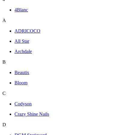
4Blanc
A
ADRICOCO
All Star
Archdale
B
Beautix
Bloom
C
Codyson
Crazy Shine Nails
D