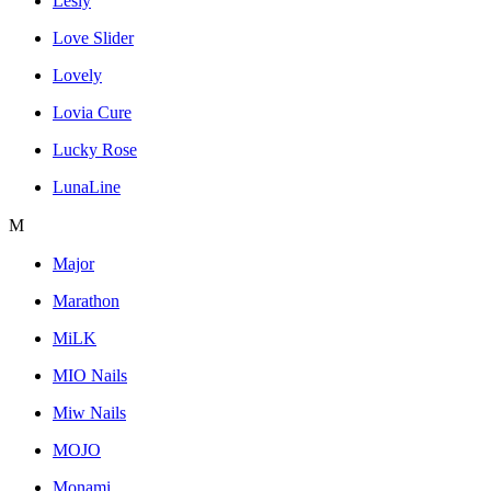
Lesly
Love Slider
Lovely
Lovia Cure
Lucky Rose
LunaLine
M
Major
Marathon
MiLK
MIO Nails
Miw Nails
MOJO
Monami