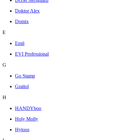
DGM Steriguard
Doktor Alex
Domix
E
Emil
EVI Professional
G
Go Stamp
Grattol
H
HANDYboo
Holy Molly
Hytoos