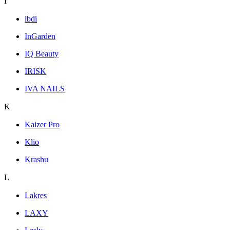
I
ibdi
InGarden
IQ Beauty
IRISK
IVA NAILS
K
Kaizer Pro
Klio
Krashu
L
Lakres
LAXY