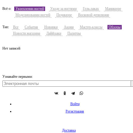
Всё о:
Укреплении ногтей
Уходе за ногтями
Гель-лаках
Маникюре
Моделировании ногтей
Педикюре
Восковой депиляции
Тип:
Все
События
Новинки
Акции
Мастер-классы
Обзоры
Новости магазина
Лайфхаки
Палитры
Нет записей
Узнавайте первыми:
Войти
Регистрация
Доставка