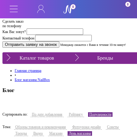
0
0
Сделать заказ
по телефону
Как Вас зовут?
Контактный телефон
Менеджер свяжется с Вами в течение 10-ти минут!
Каталог товаров
Бренды
Главная страница
•
Блог магазина NailBox
Блог
Сортировать по:
По дате добавления
Рейтингу
Популярности
Тема:
Обзоры товаров и рекомендации
Фотоуроки дизайн
Советы
Тренды
Видео
Магазин
День магазина