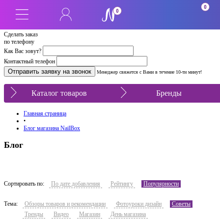
0
0
Сделать заказ
по телефону
Как Вас зовут?
Контактный телефон
Менеджер свяжется с Вами в течение 10-ти минут!
Каталог товаров
Бренды
Главная страница
•
Блог магазина NailBox
Блог
Сортировать по:
По дате добавления
Рейтингу
Популярности
Тема:
Обзоры товаров и рекомендации
Фотоуроки дизайн
Советы
Тренды
Видео
Магазин
День магазина