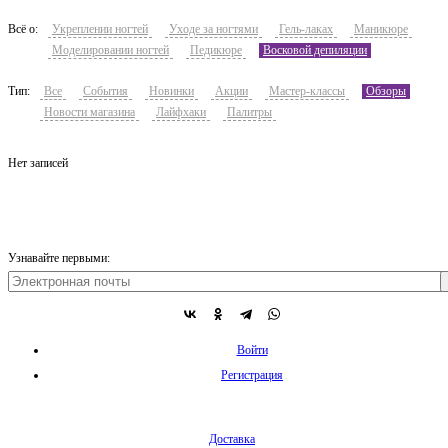
Всё о:
Укреплении ногтей
Уходе за ногтями
Гель-лаках
Маникюре
Моделировании ногтей
Педикюре
Восковой депиляции
Тип:
Все
События
Новинки
Акции
Мастер-классы
Обзоры
Новости магазина
Лайфхаки
Палитры
Нет записей
Узнавайте первыми:
Войти
Регистрация
Доставка