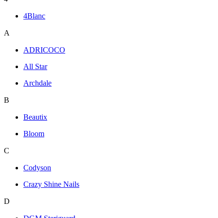
4Blanc
A
ADRICOCO
All Star
Archdale
B
Beautix
Bloom
C
Codyson
Crazy Shine Nails
D