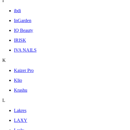
I
ibdi
InGarden
IQ Beauty
IRISK
IVA NAILS
K
Kaizer Pro
Klio
Krashu
L
Lakres
LAXY