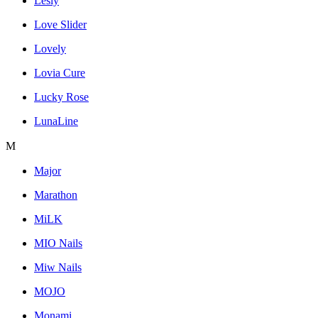
Lesly
Love Slider
Lovely
Lovia Cure
Lucky Rose
LunaLine
M
Major
Marathon
MiLK
MIO Nails
Miw Nails
MOJO
Monami