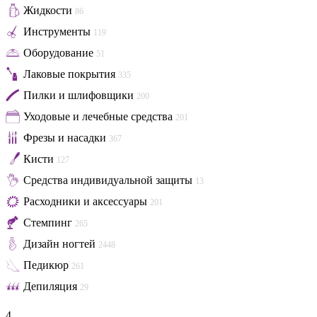
Жидкости
86
Инструменты
119
Оборудование
51
Лаковые покрытия
335
Пилки и шлифовщики
200
Уходовые и лечебные средства
201
Фрезы и насадки
367
Кисти
127
Средства индивидуальной защиты
13
Расходники и аксессуары
201
Стемпинг
265
Дизайн ногтей
2448
Педикюр
261
Депиляция
29
4