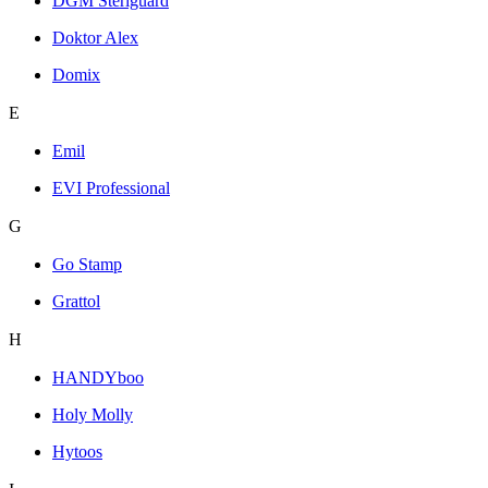
DGM Steriguard
Doktor Alex
Domix
E
Emil
EVI Professional
G
Go Stamp
Grattol
H
HANDYboo
Holy Molly
Hytoos