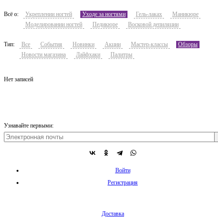
Всё о:
Укреплении ногтей
Уходе за ногтями
Гель-лаках
Маникюре
Моделировании ногтей
Педикюре
Восковой депиляции
Тип:
Все
События
Новинки
Акции
Мастер-классы
Обзоры
Новости магазина
Лайфхаки
Палитры
Нет записей
Узнавайте первыми:
Войти
Регистрация
Доставка