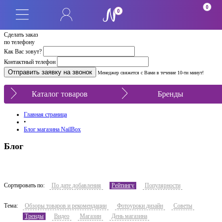
0
0
Сделать заказ
по телефону
Как Вас зовут?
Контактный телефон
Менеджер свяжется с Вами в течение 10-ти минут!
Каталог товаров
Бренды
Главная страница
•
Блог магазина NailBox
Блог
Сортировать по:
По дате добавления
Рейтингу
Популярности
Тема:
Обзоры товаров и рекомендации
Фотоуроки дизайн
Советы
Тренды
Видео
Магазин
День магазина