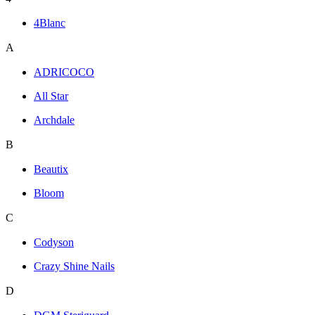
4Blanc
A
ADRICOCO
All Star
Archdale
B
Beautix
Bloom
C
Codyson
Crazy Shine Nails
D