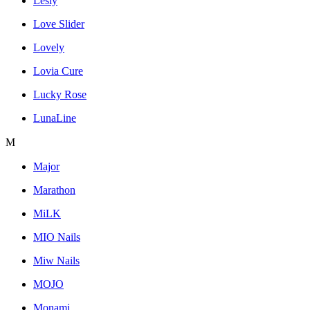
Lesly
Love Slider
Lovely
Lovia Cure
Lucky Rose
LunaLine
M
Major
Marathon
MiLK
MIO Nails
Miw Nails
MOJO
Monami