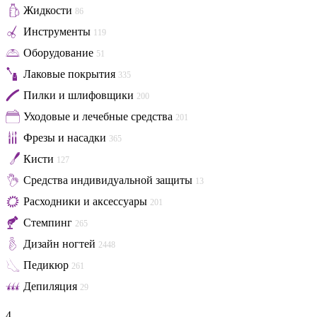
Жидкости
86
Инструменты
119
Оборудование
51
Лаковые покрытия
335
Пилки и шлифовщики
200
Уходовые и лечебные средства
201
Фрезы и насадки
365
Кисти
127
Средства индивидуальной защиты
13
Расходники и аксессуары
201
Стемпинг
265
Дизайн ногтей
2448
Педикюр
261
Депиляция
29
4