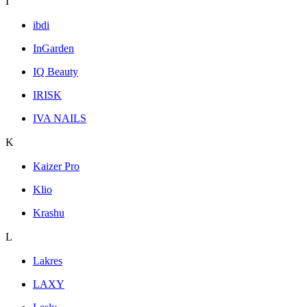
I
ibdi
InGarden
IQ Beauty
IRISK
IVA NAILS
K
Kaizer Pro
Klio
Krashu
L
Lakres
LAXY