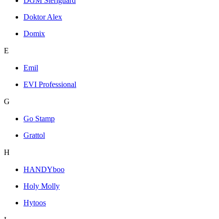
DGM Steriguard
Doktor Alex
Domix
E
Emil
EVI Professional
G
Go Stamp
Grattol
H
HANDYboo
Holy Molly
Hytoos