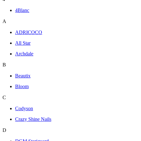
4Blanc
A
ADRICOCO
All Star
Archdale
B
Beautix
Bloom
C
Codyson
Crazy Shine Nails
D