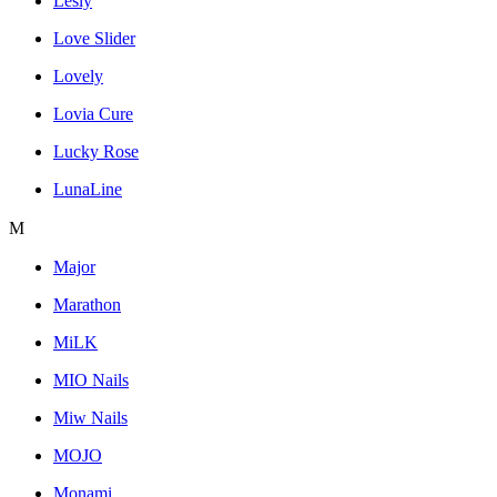
Lesly
Love Slider
Lovely
Lovia Cure
Lucky Rose
LunaLine
M
Major
Marathon
MiLK
MIO Nails
Miw Nails
MOJO
Monami