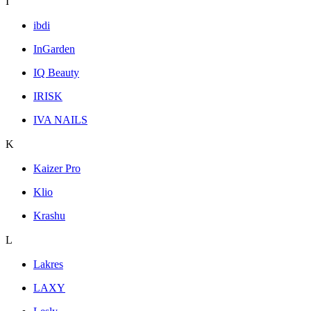
I
ibdi
InGarden
IQ Beauty
IRISK
IVA NAILS
K
Kaizer Pro
Klio
Krashu
L
Lakres
LAXY