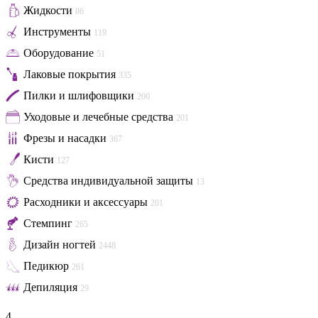
Жидкости
86
Инструменты
119
Оборудование
51
Лаковые покрытия
335
Пилки и шлифовщики
200
Уходовые и лечебные средства
201
Фрезы и насадки
367
Кисти
127
Средства индивидуальной защиты
13
Расходники и аксессуары
201
Стемпинг
265
Дизайн ногтей
2448
Педикюр
261
Депиляция
29
4