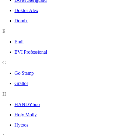
DGM Steriguard
Doktor Alex
Domix
E
Emil
EVI Professional
G
Go Stamp
Grattol
H
HANDYboo
Holy Molly
Hytoos