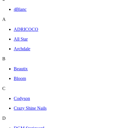
4Blanc
A
ADRICOCO
All Star
Archdale
B
Beautix
Bloom
C
Codyson
Crazy Shine Nails
D