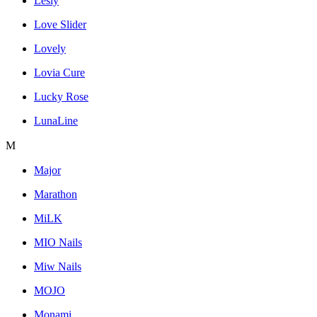
Lesly
Love Slider
Lovely
Lovia Cure
Lucky Rose
LunaLine
M
Major
Marathon
MiLK
MIO Nails
Miw Nails
MOJO
Monami