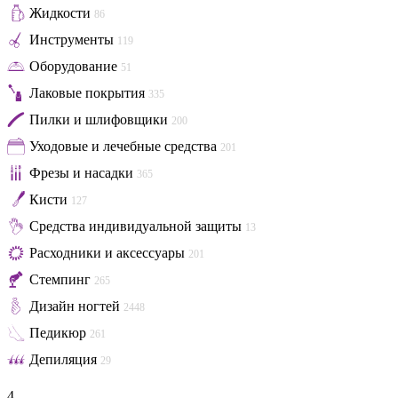
Жидкости
86
Инструменты
119
Оборудование
51
Лаковые покрытия
335
Пилки и шлифовщики
200
Уходовые и лечебные средства
201
Фрезы и насадки
365
Кисти
127
Средства индивидуальной защиты
13
Расходники и аксессуары
201
Стемпинг
265
Дизайн ногтей
2448
Педикюр
261
Депиляция
29
4