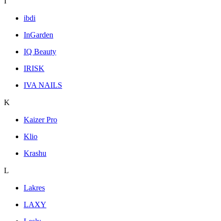
I
ibdi
InGarden
IQ Beauty
IRISK
IVA NAILS
K
Kaizer Pro
Klio
Krashu
L
Lakres
LAXY