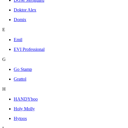
DGM Steriguard
Doktor Alex
Domix
E
Emil
EVI Professional
G
Go Stamp
Grattol
H
HANDYboo
Holy Molly
Hytoos