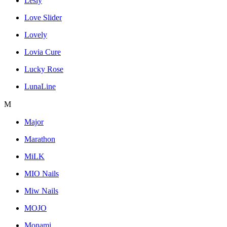
Lesly
Love Slider
Lovely
Lovia Cure
Lucky Rose
LunaLine
M
Major
Marathon
MiLK
MIO Nails
Miw Nails
MOJO
Monami