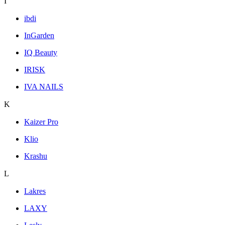
I
ibdi
InGarden
IQ Beauty
IRISK
IVA NAILS
K
Kaizer Pro
Klio
Krashu
L
Lakres
LAXY