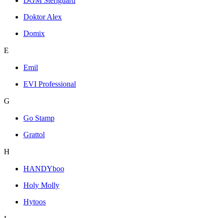
DGM Steriguard
Doktor Alex
Domix
E
Emil
EVI Professional
G
Go Stamp
Grattol
H
HANDYboo
Holy Molly
Hytoos