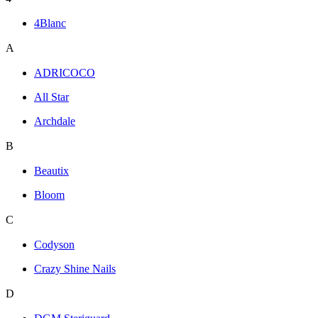
4Blanc
A
ADRICOCO
All Star
Archdale
B
Beautix
Bloom
C
Codyson
Crazy Shine Nails
D