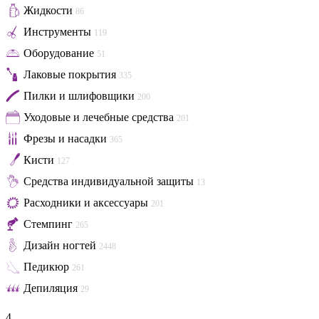
Жидкости
86
Инструменты
119
Оборудование
51
Лаковые покрытия
335
Пилки и шлифовщики
200
Уходовые и лечебные средства
201
Фрезы и насадки
365
Кисти
127
Средства индивидуальной защиты
13
Расходники и аксессуары
201
Стемпинг
265
Дизайн ногтей
2448
Педикюр
261
Депиляция
29
4