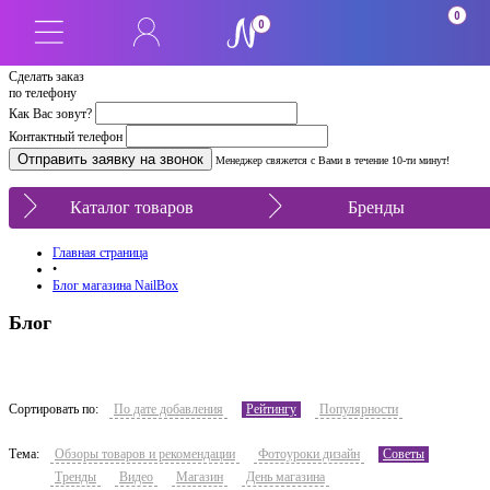
0
0
Сделать заказ
по телефону
Как Вас зовут?
Контактный телефон
Менеджер свяжется с Вами в течение 10-ти минут!
Каталог товаров
Бренды
Главная страница
•
Блог магазина NailBox
Блог
Сортировать по:
По дате добавления
Рейтингу
Популярности
Тема:
Обзоры товаров и рекомендации
Фотоуроки дизайн
Советы
Тренды
Видео
Магазин
День магазина