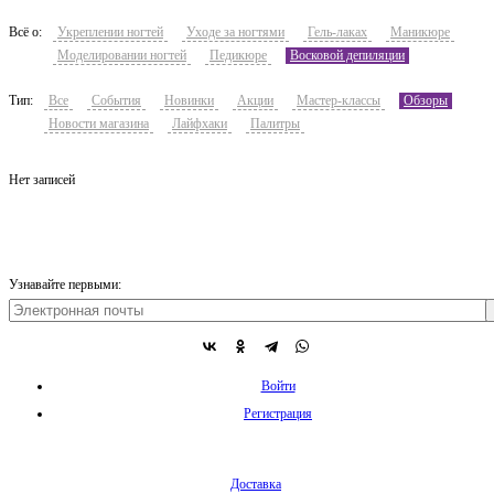
Всё о:
Укреплении ногтей
Уходе за ногтями
Гель-лаках
Маникюре
Моделировании ногтей
Педикюре
Восковой депиляции
Тип:
Все
События
Новинки
Акции
Мастер-классы
Обзоры
Новости магазина
Лайфхаки
Палитры
Нет записей
Узнавайте первыми:
Войти
Регистрация
Доставка