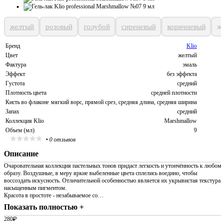
желтый
розовый
голубой
сиреневый
коричневый
ж
Бренд
Klio
Цвет
желтый
Фактура
эмаль
Эффект
без эффекта
Густота
средний
Плотность цвета
средней плотности
Кисть во флаконе
мягкий ворс, прямой срез, средняя длина, средняя ширина
Запах
средний
Коллекция Klio
Marshmallow
Объем (мл)
9
•
0 отзывов
Описание
Очаровательная коллекция пастельных тонов придаст легкость и утончённость к любо
образу. Воздушные, в меру яркие выбеленные цвета сплелись воедино, чтобы
воссоздать искусность. Отличительной особенностью является их укрывистая текстура
насыщенным пигментом.
Красота в простоте - незабываемое со…
Показать полностью +
280
₽