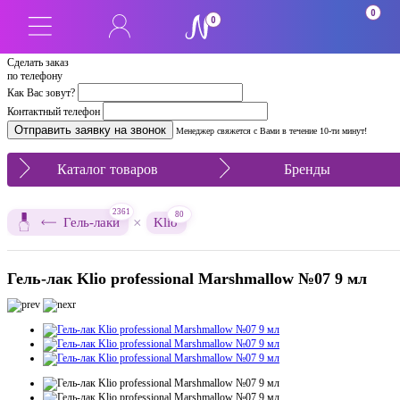
0
0
Сделать заказ
по телефону
Как Вас зовут?
Контактный телефон
Менеджер свяжется с Вами в течение 10-ти минут!
Каталог товаров
Бренды
2361
80
×
Гель-лаки
Klio
Гель-лак Klio professional Marshmallow №07 9 мл