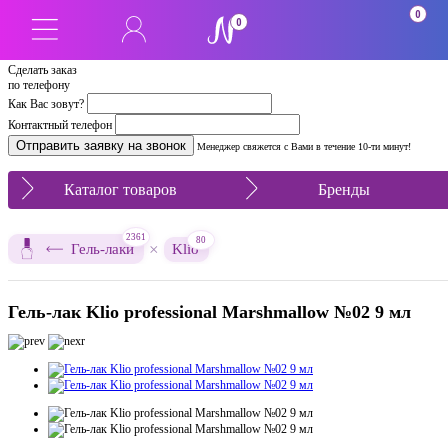
0
0
Сделать заказ
по телефону
Как Вас зовут?
Контактный телефон
Менеджер свяжется с Вами в течение 10-ти минут!
Каталог товаров
Бренды
2361
80
×
Гель-лаки
Klio
Гель-лак Klio professional Marshmallow №02 9 мл