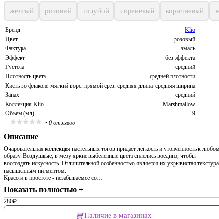
желтый
розовый
голубой
сиреневый
коричневый
ж
Бренд
Klio
Цвет
розовый
Фактура
эмаль
Эффект
без эффекта
Густота
средний
Плотность цвета
средней плотности
Кисть во флаконе
мягкий ворс, прямой срез, средняя длина, средняя ширина
Запах
средний
Коллекция Klio
Marshmallow
Объем (мл)
9
•
0 отзывов
Описание
Очаровательная коллекция пастельных тонов придаст легкость и утончённость к любо
образу. Воздушные, в меру яркие выбеленные цвета сплелись воедино, чтобы
воссоздать искусность. Отличительной особенностью является их укрывистая текстура
насыщенным пигментом.
Красота в простоте - незабываемое со…
Показать полностью +
280
₽
Наличие в магазинах