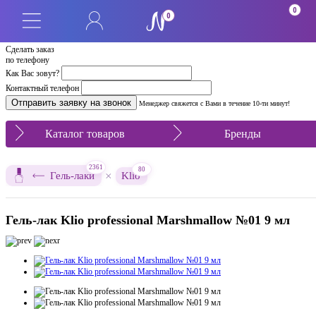
0
0
Сделать заказ
по телефону
Как Вас зовут?
Контактный телефон
Менеджер свяжется с Вами в течение 10-ти минут!
Каталог товаров
Бренды
2361
80
×
Гель-лаки
Klio
Гель-лак Klio professional Marshmallow №01 9 мл