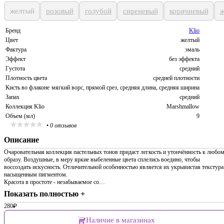
желтый
розовый
голубой
сиреневый
коричневый
ж
Бренд
Klio
Цвет
желтый
Фактура
эмаль
Эффект
без эффекта
Густота
средний
Плотность цвета
средней плотности
Кисть во флаконе
мягкий ворс, прямой срез, средняя длина, средняя ширина
Запах
средний
Коллекция Klio
Marshmallow
Объем (мл)
9
•
0 отзывов
Описание
Очаровательная коллекция пастельных тонов придаст легкость и утончённость к любо
образу. Воздушные, в меру яркие выбеленные цвета сплелись воедино, чтобы
воссоздать искусность. Отличительной особенностью является их укрывистая текстура
насыщенным пигментом.
Красота в простоте - незабываемое со…
Показать полностью +
280
₽
Наличие в магазинах