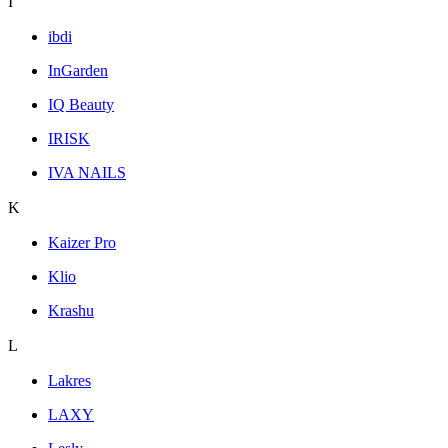
I
ibdi
InGarden
IQ Beauty
IRISK
IVA NAILS
K
Kaizer Pro
Klio
Krashu
L
Lakres
LAXY