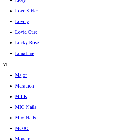
Lesly
Love Slider
Lovely
Lovia Cure
Lucky Rose
LunaLine
M
Major
Marathon
MiLK
MIO Nails
Miw Nails
MOJO
Monami