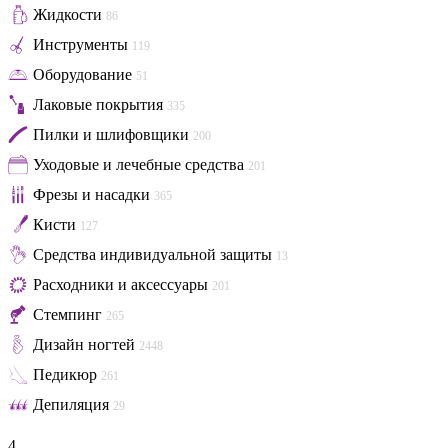
Жидкости
86
Инструменты
119
Оборудование
51
Лаковые покрытия
335
Пилки и шлифовщики
200
Уходовые и лечебные средства
201
Фрезы и насадки
365
Кисти
127
Средства индивидуальной защиты
13
Расходники и аксессуары
201
Стемпинг
265
Дизайн ногтей
2448
Педикюр
261
Депиляция
29
4