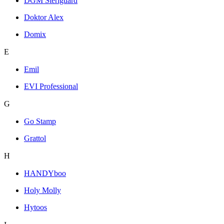
DGM Steriguard
Doktor Alex
Domix
E
Emil
EVI Professional
G
Go Stamp
Grattol
H
HANDYboo
Holy Molly
Hytoos