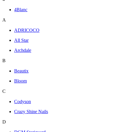
4Blanc
A
ADRICOCO
All Star
Archdale
B
Beautix
Bloom
C
Codyson
Crazy Shine Nails
D