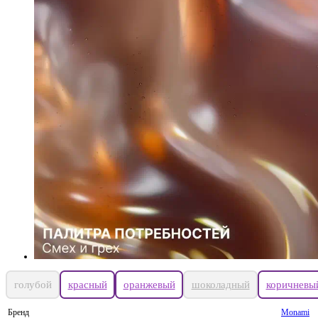
голубой
красный
оранжевый
шоколадный
коричневы
Бренд
Monami