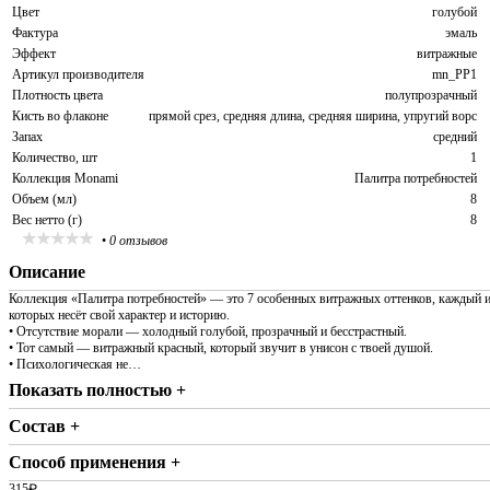
Цвет
голубой
Фактура
эмаль
Эффект
витражные
Артикул производителя
mn_PP1
Плотность цвета
полупрозрачный
Кисть во флаконе
прямой срез, средняя длина, средняя ширина, упругий ворс
Запах
средний
Количество, шт
1
Коллекция Monami
Палитра потребностей
Объем (мл)
8
Вес нетто (г)
8
•
0 отзывов
Описание
Коллекция «Палитра потребностей» — это 7 особенных витражных оттенков, каждый 
которых несёт свой характер и историю.
• Отсутствие морали — холодный голубой, прозрачный и бесстрастный.
• Тот самый — витражный красный, который звучит в унисон с твоей душой.
• Психологическая не…
Показать полностью +
Состав +
Способ применения +
315
₽