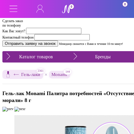
0
0
Сделать заказ
по телефону
Как Вас зовут?
Контактный телефон
Менеджер свяжется с Вами в течение 10-ти минут!
Каталог товаров
Бренды
2361
144
×
Гель-лаки
Monami
Гель-лак Monami Палитра потребностей «Отсутстви
морали» 8 г