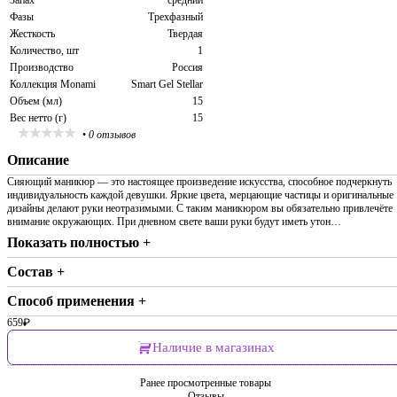
Запах
средний
Фазы
Трехфазный
Жесткость
Твердая
Количество, шт
1
Производство
Россия
Коллекция Monami
Smart Gel Stellar
Объем (мл)
15
Вес нетто (г)
15
•
0 отзывов
Описание
Сияющий маникюр — это настоящее произведение искусства, способное подчеркнуть
индивидуальность каждой девушки. Яркие цвета, мерцающие частицы и оригинальные
дизайны делают руки неотразимыми. С таким маникюром вы обязательно привлечёте
внимание окружающих. При дневном свете ваши руки будут иметь утон…
Показать полностью +
Состав +
Способ применения +
659
₽
Наличие в магазинах
Ранее просмотренные товары
Отзывы