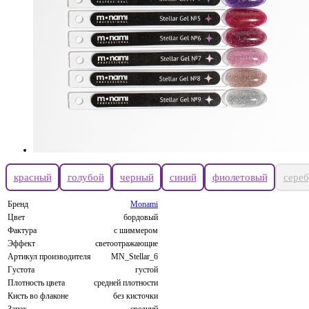
красный
голубой
черный
синий
фиолетовый
сере
Бренд
Monami
Цвет
бордовый
Фактура
с шиммером
Эффект
светоотражающие
Артикул производителя
MN_Stellar_6
Густота
густой
Плотность цвета
средней плотности
Кисть во флаконе
без кисточки