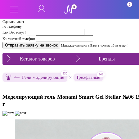
0
0
Сделать заказ
по телефону
Как Вас зовут?
Контактный телефон
Менеджер свяжется с Вами в течение 10-ти минут!
Каталог товаров
Бренды
630
548
×
Гели моделирующие
Трехфазные
Моделирующий гель Monami Smart Gel Stellar №06 1
г