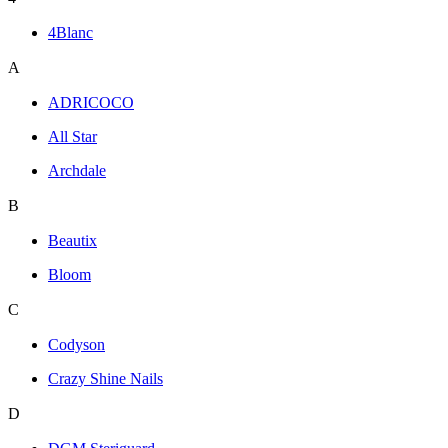
4Blanc
A
ADRICOCO
All Star
Archdale
B
Beautix
Bloom
C
Codyson
Crazy Shine Nails
D