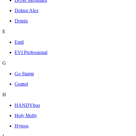
DGM Steriguard
Doktor Alex
Domix
E
Emil
EVI Professional
G
Go Stamp
Grattol
H
HANDYboo
Holy Molly
Hytoos