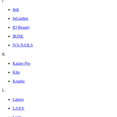
I
ibdi
InGarden
IQ Beauty
IRISK
IVA NAILS
K
Kaizer Pro
Klio
Krashu
L
Lakres
LAXY