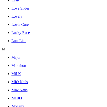
Lesly
Love Slider
Lovely
Lovia Cure
Lucky Rose
LunaLine
M
Major
Marathon
MiLK
MIO Nails
Miw Nails
MOJO
Monami