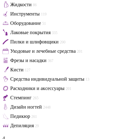
Жидкости
86
Инструменты
119
Оборудование
51
Лаковые покрытия
335
Пилки и шлифовщики
200
Уходовые и лечебные средства
201
Фрезы и насадки
367
Кисти
127
Средства индивидуальной защиты
13
Расходники и аксессуары
201
Стемпинг
265
Дизайн ногтей
2448
Педикюр
261
Депиляция
29
4