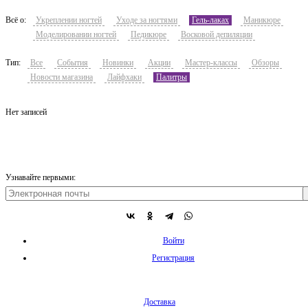
Всё о:
Укреплении ногтей
Уходе за ногтями
Гель-лаках
Маникюре
Моделировании ногтей
Педикюре
Восковой депиляции
Тип:
Все
События
Новинки
Акции
Мастер-классы
Обзоры
Новости магазина
Лайфхаки
Палитры
Нет записей
Узнавайте первыми:
Войти
Регистрация
Доставка