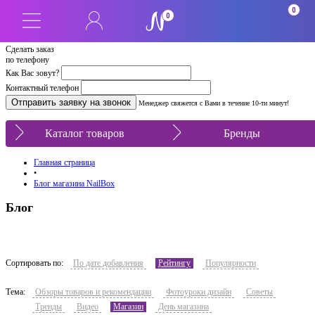
0
0
Сделать заказ
по телефону
Как Вас зовут?
Контактный телефон
Менеджер свяжется с Вами в течение 10-ти минут!
Каталог товаров
Бренды
Главная страница
•
Блог магазина NailBox
Блог
Сортировать по:
По дате добавления
Рейтингу
Популярности
Тема:
Обзоры товаров и рекомендации
Фотоуроки дизайн
Советы
Тренды
Видео
Магазин
День магазина