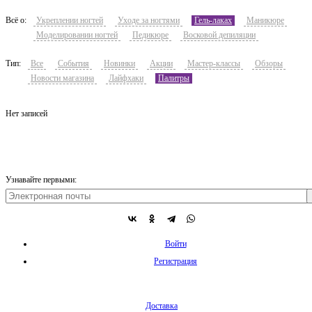
Всё о:
Укреплении ногтей
Уходе за ногтями
Гель-лаках
Маникюре
Моделировании ногтей
Педикюре
Восковой депиляции
Тип:
Все
События
Новинки
Акции
Мастер-классы
Обзоры
Новости магазина
Лайфхаки
Палитры
Нет записей
Узнавайте первыми:
Войти
Регистрация
Доставка