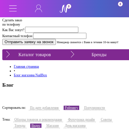
0
0
Сделать заказ
по телефону
Как Вас зовут?
Контактный телефон
Менеджер свяжется с Вами в течение 10-ти минут!
Каталог товаров
Бренды
Главная страница
•
Блог магазина NailBox
Блог
Сортировать по:
По дате добавления
Рейтингу
Популярности
Тема:
Обзоры товаров и рекомендации
Фотоуроки дизайн
Советы
Тренды
Видео
Магазин
День магазина