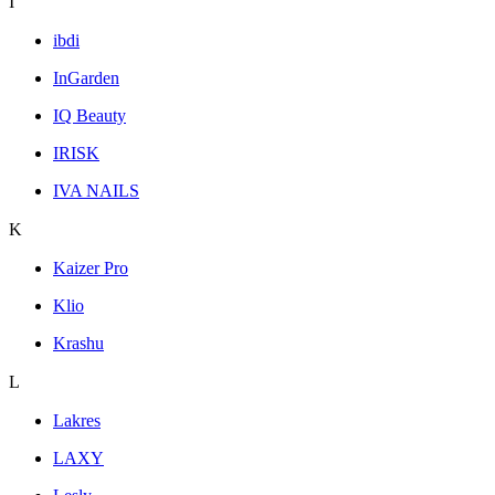
I
ibdi
InGarden
IQ Beauty
IRISK
IVA NAILS
K
Kaizer Pro
Klio
Krashu
L
Lakres
LAXY