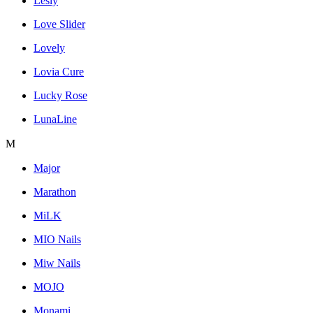
Lesly
Love Slider
Lovely
Lovia Cure
Lucky Rose
LunaLine
M
Major
Marathon
MiLK
MIO Nails
Miw Nails
MOJO
Monami