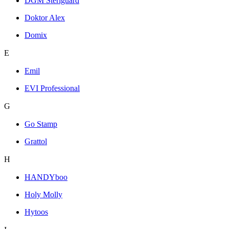
DGM Steriguard
Doktor Alex
Domix
E
Emil
EVI Professional
G
Go Stamp
Grattol
H
HANDYboo
Holy Molly
Hytoos