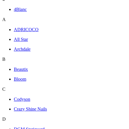
4Blanc
A
ADRICOCO
All Star
Archdale
B
Beautix
Bloom
C
Codyson
Crazy Shine Nails
D