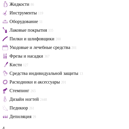
Жидкости
86
Инструменты
119
Оборудование
51
Лаковые покрытия
335
Пилки и шлифовщики
200
Уходовые и лечебные средства
201
Фрезы и насадки
367
Кисти
127
Средства индивидуальной защиты
13
Расходники и аксессуары
201
Стемпинг
265
Дизайн ногтей
2448
Педикюр
261
Депиляция
29
4