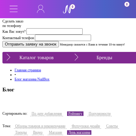
0
0
Сделать заказ
по телефону
Как Вас зовут?
Контактный телефон
Менеджер свяжется с Вами в течение 10-ти минут!
Каталог товаров
Бренды
Главная страница
•
Блог магазина NailBox
Блог
Сортировать по:
По дате добавления
Рейтингу
Популярности
Тема:
Обзоры товаров и рекомендации
Фотоуроки дизайн
Советы
Тренды
Видео
Магазин
День магазина