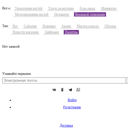
Всё о:
Укреплении ногтей
Уходе за ногтями
Гель-лаках
Маникюре
Моделировании ногтей
Педикюре
Восковой депиляции
Тип:
Все
События
Новинки
Акции
Мастер-классы
Обзоры
Новости магазина
Лайфхаки
Палитры
Нет записей
Узнавайте первыми:
Войти
Регистрация
Доставка