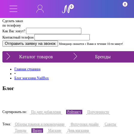
0
0
Сделать заказ
по телефону
Как Вас зовут?
Контактный телефон
Менеджер свяжется с Вами в течение 10-ти минут!
Каталог товаров
Бренды
Главная страница
•
Блог магазина NailBox
Блог
Сортировать по:
По дате добавления
Рейтингу
Популярности
Тема:
Обзоры товаров и рекомендации
Фотоуроки дизайн
Советы
Тренды
Видео
Магазин
День магазина