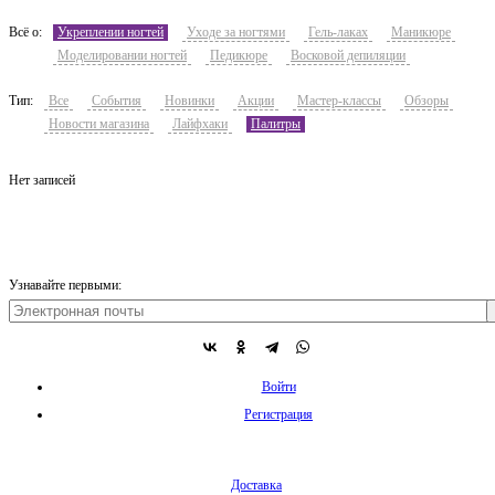
Всё о:
Укреплении ногтей
Уходе за ногтями
Гель-лаках
Маникюре
Моделировании ногтей
Педикюре
Восковой депиляции
Тип:
Все
События
Новинки
Акции
Мастер-классы
Обзоры
Новости магазина
Лайфхаки
Палитры
Нет записей
Узнавайте первыми:
Войти
Регистрация
Доставка